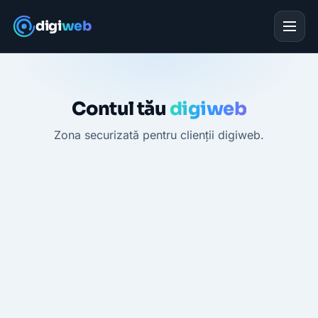
Sari la conținut
digi
web
Contul tău
digiweb
Zona securizată pentru clienții digiweb.